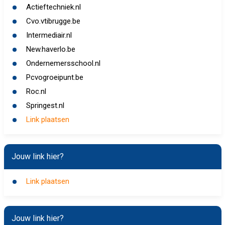
Actieftechniek.nl
Cvo.vtibrugge.be
Intermediair.nl
New.haverlo.be
Ondernemersschool.nl
Pcvogroeipunt.be
Roc.nl
Springest.nl
Link plaatsen
Jouw link hier?
Link plaatsen
Jouw link hier?